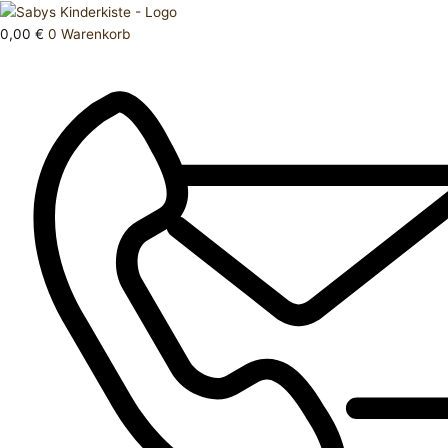
Zum
Products
Oberteil
Inhalt
search
98
0,00
€
0
Warenkorb
springen
104
Menge