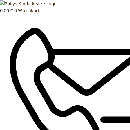
Zum
Products
Oberteil
Inhalt
search
98
0,00
€
0
Warenkorb
springen
104
Menge