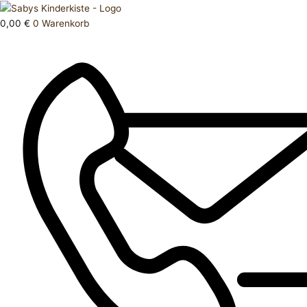
Zum
Products
Oberteil
Inhalt
search
98
0,00
€
0
Warenkorb
springen
Menge