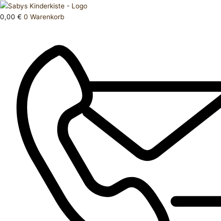
Zum
Products
Oberteil
Inhalt
search
98
0,00
€
0
Warenkorb
springen
Menge