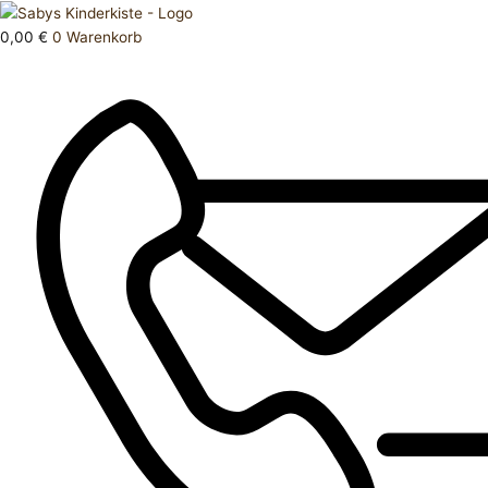
Zum
Products
Oberteil
Inhalt
search
98
0,00
€
0
Warenkorb
springen
Menge