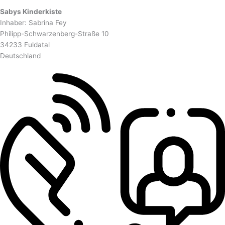
Sabys Kinderkiste
Inhaber: Sabrina Fey
Philipp-Schwarzenberg-Straße 10
34233 Fuldatal
Deutschland