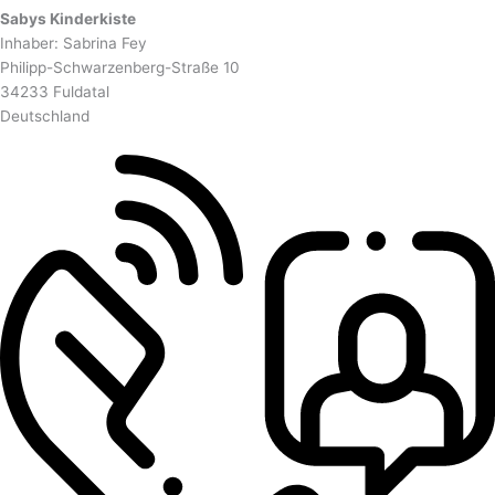
Sabys Kinderkiste
Inhaber: Sabrina Fey
Philipp-Schwarzenberg-Straße 10
34233 Fuldatal
Deutschland