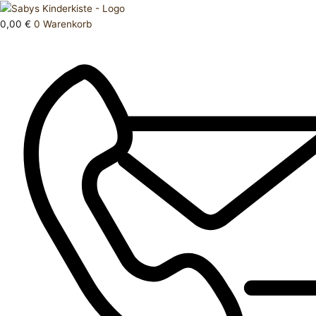
Zum
Products
Oberteil
Inhalt
search
M
0,00
€
0
Warenkorb
springen
Menge