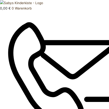
Zum
Products
Oberteil
Inhalt
search
Mayonal
0,00
€
0
Warenkorb
springen
110
Menge