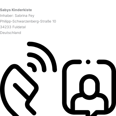
Sabys Kinderkiste
Inhaber: Sabrina Fey
Philipp-Schwarzenberg-Straße 10
34233 Fuldatal
Deutschland