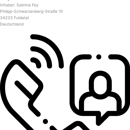
Inhaber: Sabrina Fey
Philipp-Schwarzenberg-Straße 10
34233 Fuldatal
Deutschland