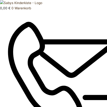
Zum
Products
Oberteil
Inhalt
search
XS
0,00
€
0
Warenkorb
springen
S
Menge