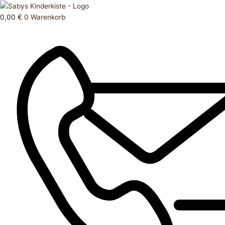
Zum
Products
Overall
Inhalt
search
50
0,00
€
0
Warenkorb
springen
56
Menge