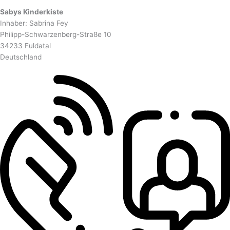
Sabys Kinderkiste
Inhaber: Sabrina Fey
Philipp-Schwarzenberg-Straße 10
34233 Fuldatal
Deutschland