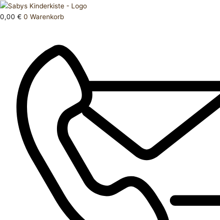
Zum
Products
Overall
Inhalt
search
9
0,00
€
0
Warenkorb
springen
Month
Menge