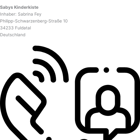
Sabys Kinderkiste
Inhaber: Sabrina Fey
Philipp-Schwarzenberg-Straße 10
34233 Fuldatal
Deutschland