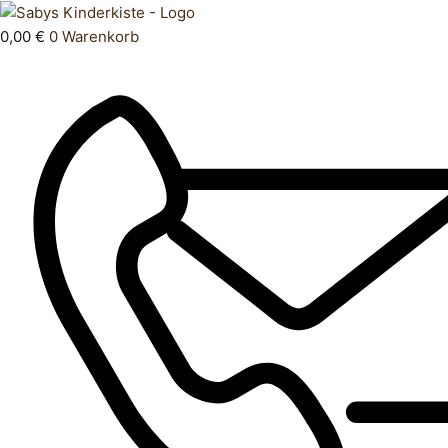
Zum
Products
Overall
Inhalt
search
bebbek
0,00
€
0
Warenkorb
springen
80
Menge