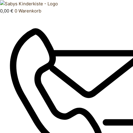
Zum
Products
Pullover
Inhalt
search
Menge
0,00
€
0
Warenkorb
springen