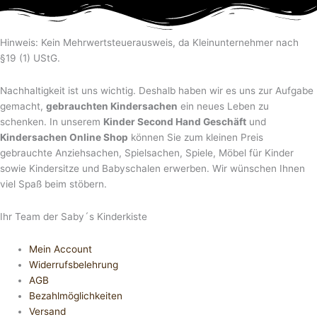
Hinweis: Kein Mehrwertsteuerausweis, da Kleinunternehmer nach
§19 (1) UStG.
Nachhaltigkeit ist uns wichtig. Deshalb haben wir es uns zur Aufgabe
gemacht,
gebrauchten Kindersachen
ein neues Leben zu
schenken. In unserem
Kinder Second Hand Geschäft
und
Kindersachen Online Shop
können Sie zum kleinen Preis
gebrauchte Anziehsachen, Spiel­sachen, Spiele, Möbel für Kinder
sowie Kindersitze und Babyschalen erwerben. Wir wünschen Ihnen
viel Spaß beim stöbern.
Ihr Team der Saby´s Kinderkiste
Mein Account
Widerrufsbelehrung
AGB
Bezahlmöglichkeiten
Versand