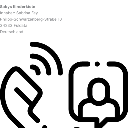
Sabys Kinderkiste
Inhaber: Sabrina Fey
Philipp-Schwarzenberg-Straße 10
34233 Fuldatal
Deutschland