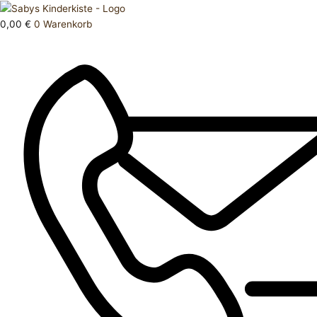
Zum
Products
Rock
Inhalt
search
98
0,00
€
0
Warenkorb
springen
Menge