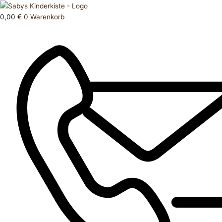
Zum
Products
Schlafanzug
Inhalt
search
68
0,00
€
0
Warenkorb
springen
74
Menge