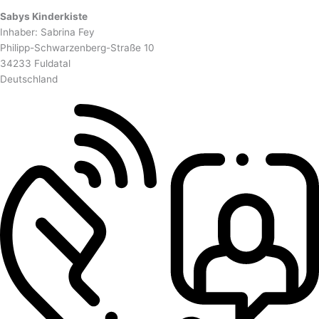
Sabys Kinderkiste
Inhaber: Sabrina Fey
Philipp-Schwarzenberg-Straße 10
34233 Fuldatal
Deutschland