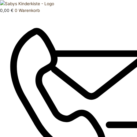
Zum
Products
Schlafanzug
Inhalt
search
68
0,00
€
0
Warenkorb
springen
Menge