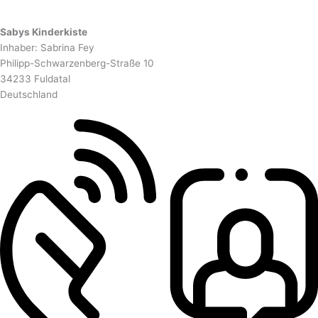
Sabys Kinderkiste
Inhaber: Sabrina Fey
Philipp-Schwarzenberg-Straße 10
34233 Fuldatal
Deutschland