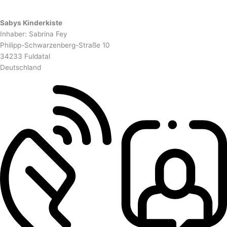
Sabys Kinderkiste
Inhaber: Sabrina Fey
Philipp-Schwarzenberg-Straße 10
34233 Fuldatal
Deutschland