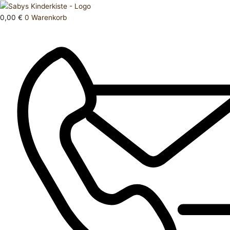
Zum
Products
Schlafanzug
Inhalt
search
74
0,00
€
0
Warenkorb
springen
Menge