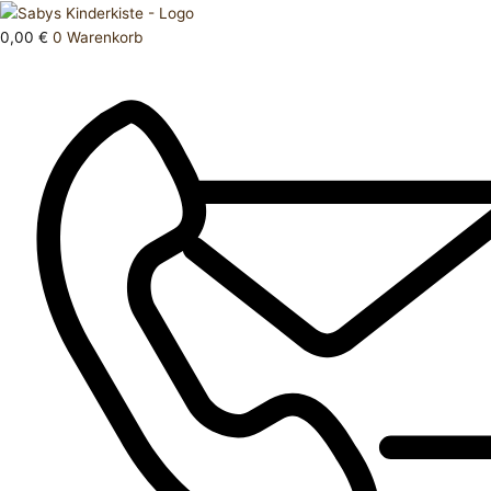
Zum
Products
Schlafanzug
Inhalt
search
74
0,00
€
0
Warenkorb
springen
80
Menge