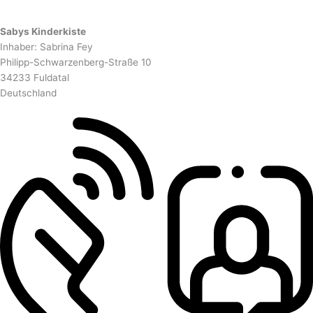
Sabys Kinderkiste
Inhaber: Sabrina Fey
Philipp-Schwarzenberg-Straße 10
34233 Fuldatal
Deutschland