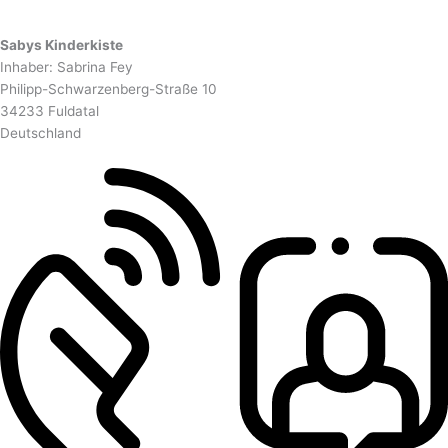
Sabys Kinderkiste
Inhaber: Sabrina Fey
Philipp-Schwarzenberg-Straße 10
34233 Fuldatal
Deutschland