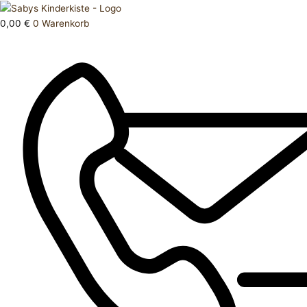
Zum
Products
Schlafanzug
Inhalt
search
80
0,00
€
0
Warenkorb
springen
Menge