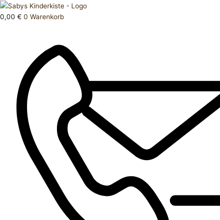
Zum
Products
Schlafanzug
Inhalt
search
80
0,00
€
0
Warenkorb
springen
Menge