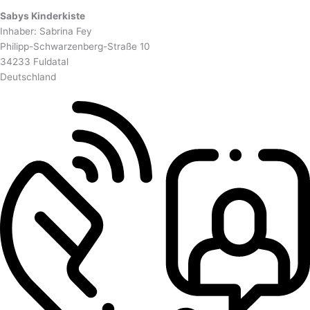
Sabys Kinderkiste
Inhaber: Sabrina Fey
Philipp-Schwarzenberg-Straße 10
34233 Fuldatal
Deutschland