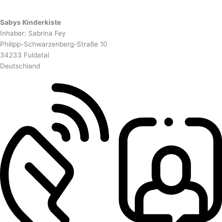
Sabys Kinderkiste
Inhaber: Sabrina Fey
Philipp-Schwarzenberg-Straße 10
34233 Fuldatal
Deutschland