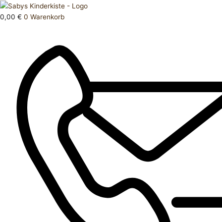
Zum
Products
Schlafanzug
Inhalt
search
80
0,00
€
0
Warenkorb
springen
Menge