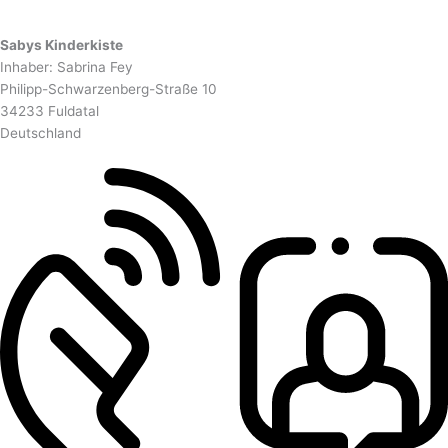
Sabys Kinderkiste
Inhaber: Sabrina Fey
Philipp-Schwarzenberg-Straße 10
34233 Fuldatal
Deutschland