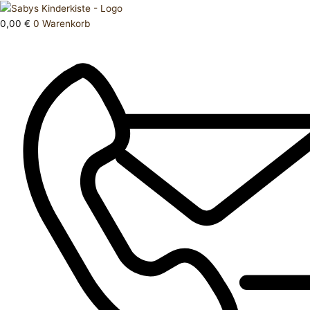
Zum
Products
Schlafanzug
Inhalt
search
80
0,00
€
0
Warenkorb
springen
Menge