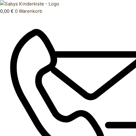
Zum
Products
Schlafanzug
Inhalt
search
86
0,00
€
0
Warenkorb
springen
Menge