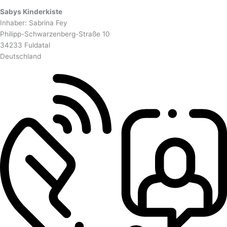
Sabys Kinderkiste
Inhaber: Sabrina Fey
Philipp-Schwarzenberg-Straße 10
34233 Fuldatal
Deutschland