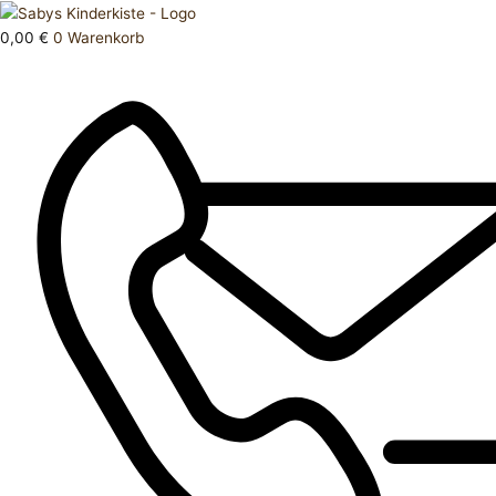
Zum
Products
Schlafanzug
Inhalt
search
86
0,00
€
0
Warenkorb
springen
Set
Menge