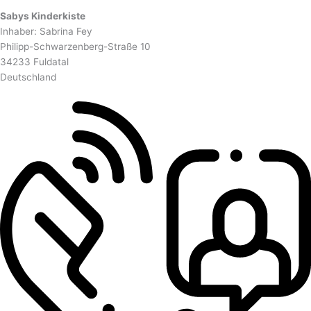
Sabys Kinderkiste
Inhaber: Sabrina Fey
Philipp-Schwarzenberg-Straße 10
34233 Fuldatal
Deutschland