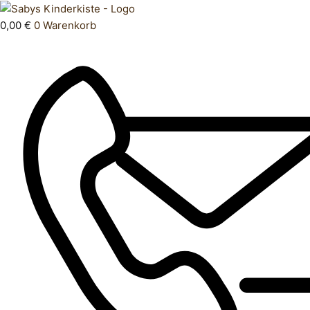
Zum
Products
Schlafanzug
Inhalt
search
86
0,00
€
0
Warenkorb
springen
Menge