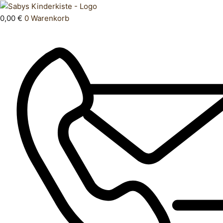
Zum
Products
Schleich
Inhalt
search
Tier
0,00
€
0
Warenkorb
springen
Kamel
Menge