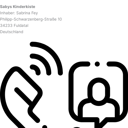
Sabys Kinderkiste
Inhaber: Sabrina Fey
Philipp-Schwarzenberg-Straße 10
34233 Fuldatal
Deutschland