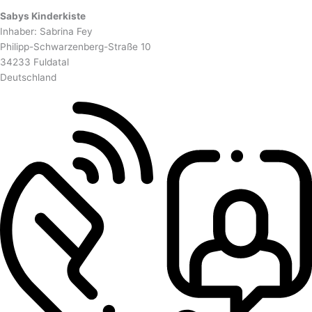
Sabys Kinderkiste
Inhaber: Sabrina Fey
Philipp-Schwarzenberg-Straße 10
34233 Fuldatal
Deutschland