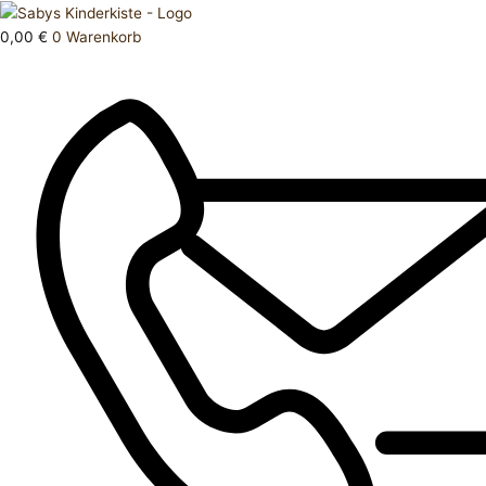
Zum
Products
Schuhe
Inhalt
search
28
0,00
€
0
Warenkorb
springen
Gummistiefel
Menge