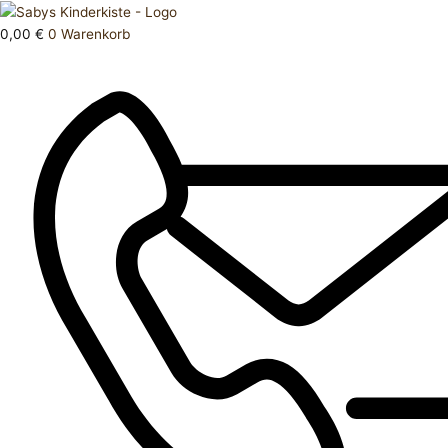
Zum
Products
Schuhe
Inhalt
search
37
0,00
€
0
Warenkorb
springen
gefüttert
Menge