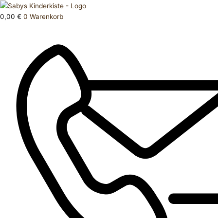
Zum
Products
Schuhe
Inhalt
search
37
0,00
€
0
Warenkorb
springen
Menge