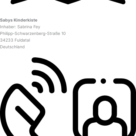
Sabys Kinderkiste
Inhaber: Sabrina Fey
Philipp-Schwarzenberg-Straße 10
34233 Fuldatal
Deutschland