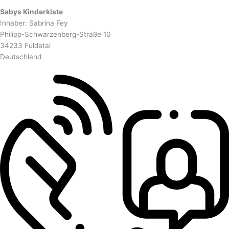
Sabys Kinderkiste
Inhaber: Sabrina Fey
Philipp-Schwarzenberg-Straße 10
34233 Fuldatal
Deutschland