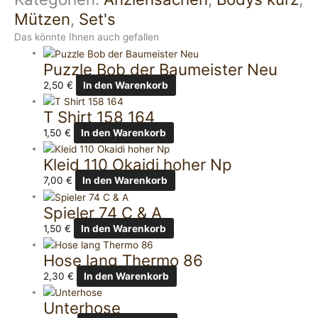
Mützen
,
Set's
Das könnte Ihnen auch gefallen
Puzzle Bob der Baumeister Neu
2,50
€
In den Warenkorb
T Shirt 158 164
1,50
€
In den Warenkorb
Kleid 110 Okaidi hoher Np
7,00
€
In den Warenkorb
Spieler 74 C & A
1,50
€
In den Warenkorb
Hose lang Thermo 86
2,30
€
In den Warenkorb
Unterhose