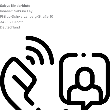
Sabys Kinderkiste
Inhaber: Sabrina Fey
Philipp-Schwarzenberg-Straße 10
34233 Fuldatal
Deutschland