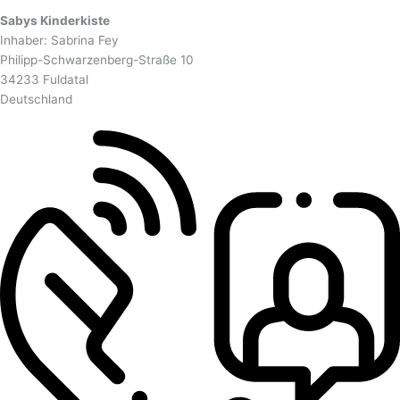
Sabys Kinderkiste
Inhaber: Sabrina Fey
Philipp-Schwarzenberg-Straße 10
34233 Fuldatal
Deutschland