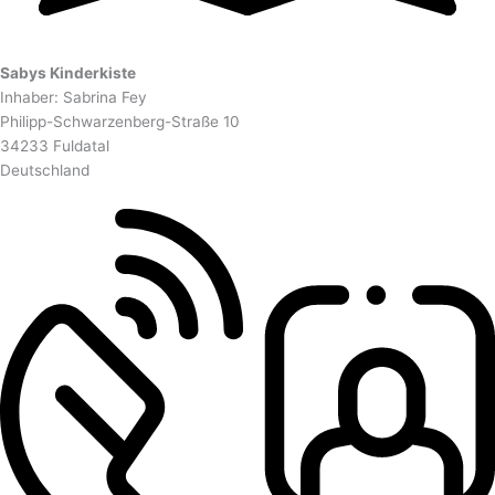
Sabys Kinderkiste
Inhaber: Sabrina Fey
Philipp-Schwarzenberg-Straße 10
34233 Fuldatal
Deutschland