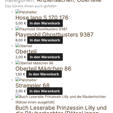
Das könnte Ihnen auch gefallen
Hose lang S 170 176
5,00
€
In den Warenkorb
Playmobil Ghostbusters 9387
8,00
€
In den Warenkorb
Oberteil
2,00
€
In den Warenkorb
Oberteil Mädchen 86
1,50
€
In den Warenkorb
Strampler 68
2,50
€
In den Warenkorb
Buch Leserabe Prinzessin Lilly und