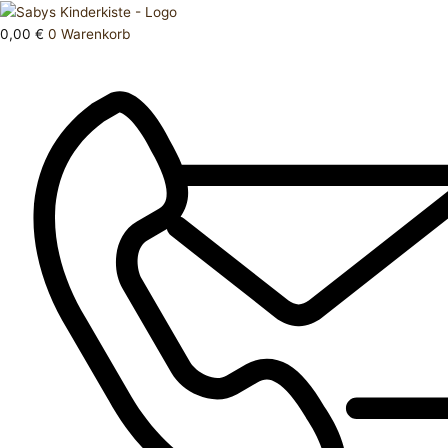
Zum
Products
Shirt
Inhalt
search
Menge
0,00
€
0
Warenkorb
springen