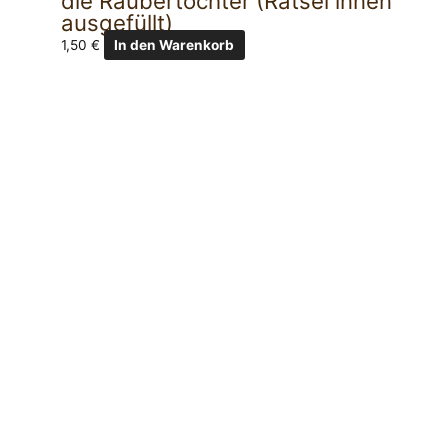
die Räubertochter (Rätsel innen
ausgefüllt)
1,50
€
In den Warenkorb