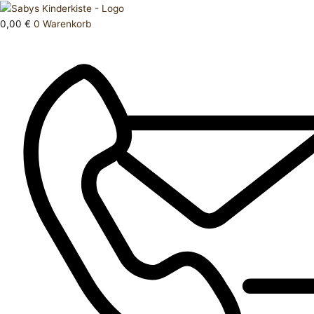
Zum
Products
Socken
Inhalt
search
86
0,00
€
0
Warenkorb
springen
92
Menge