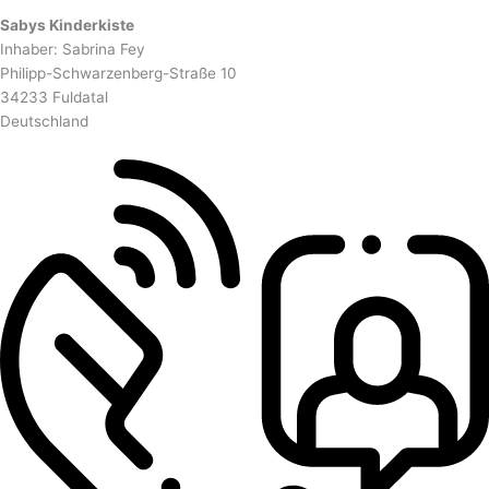
Sabys Kinderkiste
Inhaber: Sabrina Fey
Philipp-Schwarzenberg-Straße 10
34233 Fuldatal
Deutschland