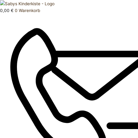
Zum
Products
Spieluhr
Inhalt
search
Raupe
0,00
€
0
Warenkorb
springen
Babyspielzeug
Menge