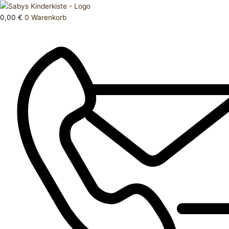
Zum
Products
Stoffspielzeug
Inhalt
search
Sandmännchen
0,00
€
0
Warenkorb
springen
Neu
Menge