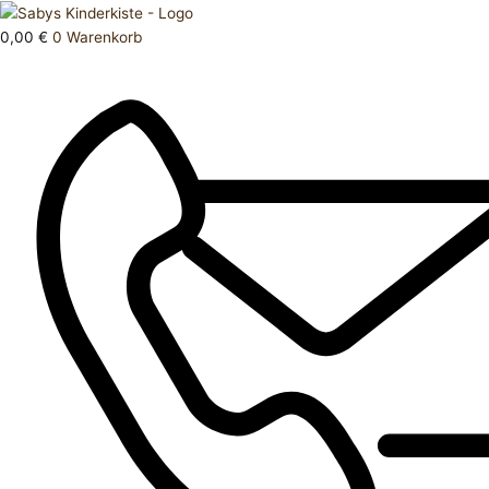
Zum
Products
Strampler
Inhalt
search
56
0,00
€
0
Warenkorb
springen
Menge