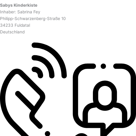
Sabys Kinderkiste
Inhaber: Sabrina Fey
Philipp-Schwarzenberg-Straße 10
34233 Fuldatal
Deutschland