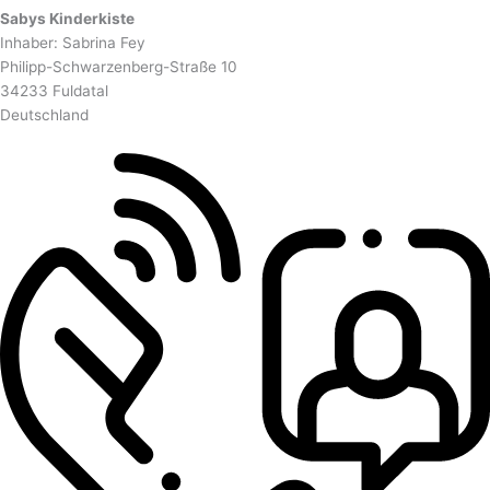
Sabys Kinderkiste
Inhaber: Sabrina Fey
Philipp-Schwarzenberg-Straße 10
34233 Fuldatal
Deutschland