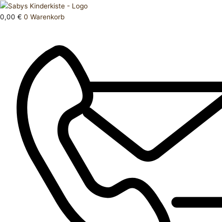
Zum
Products
Strampler
Inhalt
search
86
0,00
€
0
Warenkorb
springen
92
Menge