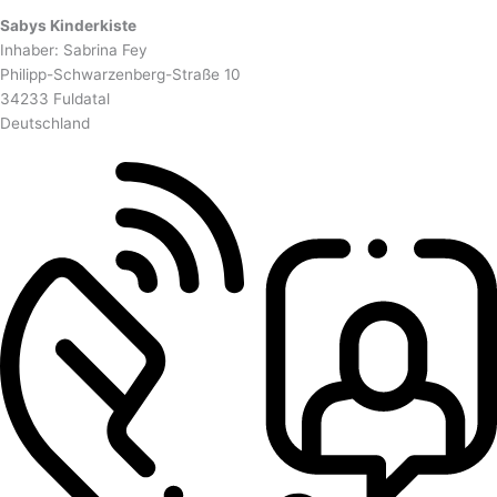
Sabys Kinderkiste
Inhaber: Sabrina Fey
Philipp-Schwarzenberg-Straße 10
34233 Fuldatal
Deutschland