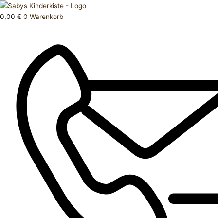
Zum
Products
Strumpfhose
Inhalt
search
110
0,00
€
0
Warenkorb
springen
116
Menge