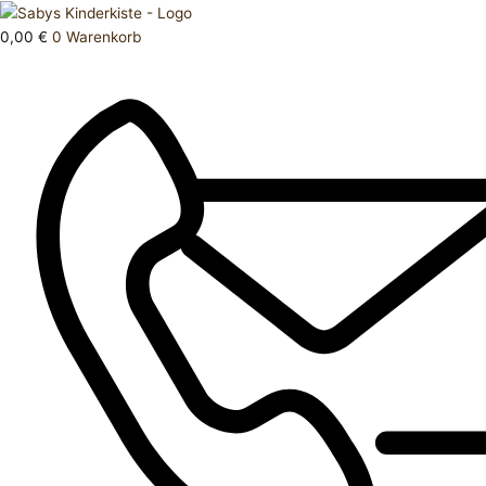
Zum
Products
Strumpfhose
Inhalt
search
122
0,00
€
0
Warenkorb
springen
128
Menge