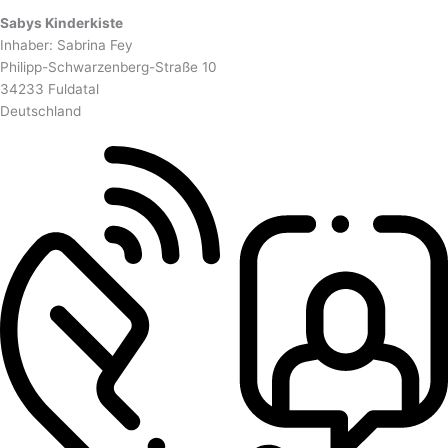
Sabys Kinderkiste
Inhaber: Sabrina Fey
Philipp-Schwarzenberg-Straße 10
34233 Fuldatal
Deutschland