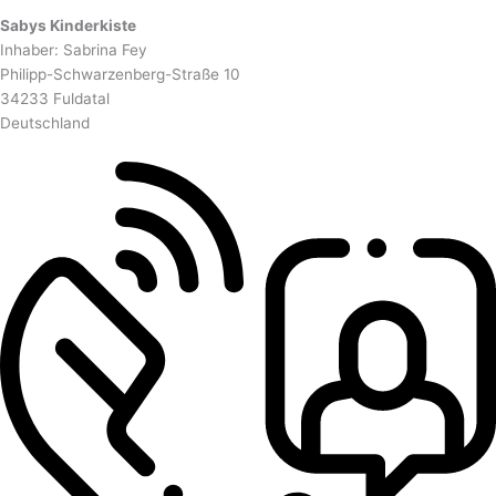
Sabys Kinderkiste
Inhaber: Sabrina Fey
Philipp-Schwarzenberg-Straße 10
34233 Fuldatal
Deutschland