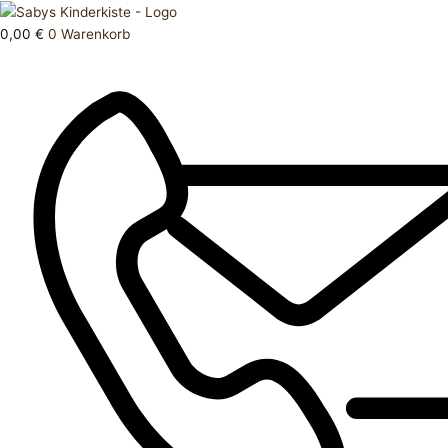
Zum
Products
Strumpfhose
Inhalt
search
122
0,00
€
0
Warenkorb
springen
128
Menge