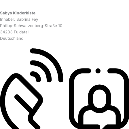
Sabys Kinderkiste
Inhaber: Sabrina Fey
Philipp-Schwarzenberg-Straße 10
34233 Fuldatal
Deutschland