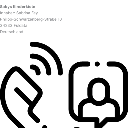
Sabys Kinderkiste
Inhaber: Sabrina Fey
Philipp-Schwarzenberg-Straße 10
34233 Fuldatal
Deutschland