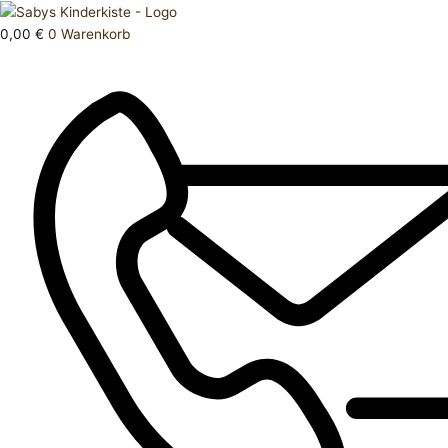
Zum
Products
Strumpfhose
Inhalt
search
62
0,00
€
0
Warenkorb
springen
68
Menge